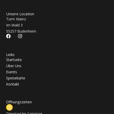
Unsere Location
Turm Mainz
Im Wald 3
55257 Budenheim
F
I
a
n
c
s
e
t
b
a
Links
o
g
Startseite
o
r
Über Uns
k
a
Events
m
Speisekarte
Kontakt
Öffnungszeiten
Dienstag bis Samstag