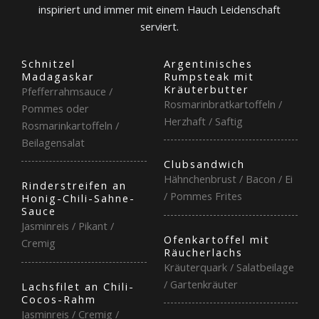
inspiriert und immer mit einem Hauch Leidenschaft
serviert.
Schnitzel
Argentinisches
Madagaskar
Rumpsteak mit
Kräuterbutter
Pfefferrahmsauce /
Rosmarinbratkartoffeln /
Pommes oder
Herzhaft / Saftig
Rosmarinkartoffeln /
Beilagensalat
Clubsandwich
Hähnchenbrust / Bacon / Ei
Rinderstreifen an
/ Pommes Frites
Honig-Chili-Sahne-
Sauce
Jasminreis / Pikant /
Ofenkartoffel mit
Cremig
Räucherlachs
Kräuterquark / Salatbeilage
/ Gartenkräuter
Lachsfilet an Chili-
Cocos-Rahm
Jasminreis / Cremig /