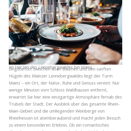
Im Herzen des Lennebergwaldes bei Mainz
Eingebettet zwischen alten Bäumen und den sanften
Hügeln des Mainzer Lennebergwaldes liegt der Turm
Mainz – ein Ort, der Natur, Ruhe und Genuss vereint. Nur
wenige Minuten vom Schloss Waldhausen entfernt,
erwartet Sie hier eine einzigartige Atmosphäre fernab des
Trubels der Stadt. Der Ausblick über das gesamte Rhein-
Main-Gebiet und die umliegenden Weinberge von
Rheinhessen ist atemberaubend und macht jeden Besuch
zu einem besonderen Erlebnis. Ob ein romantisches