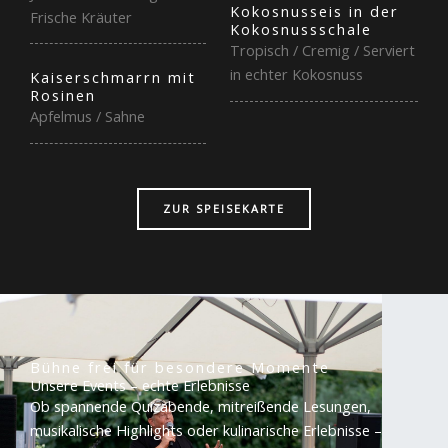
Kokosnusseis in der
Frische Kräuter
Kokosnussschale
Tropisch / Cremig / Serviert
in echter Kokosnuss
Kaiserschmarrn mit
Rosinen
Apfelmus / Sahne
ZUR SPEISEKARTE
Bühne frei für besondere Momente
Unsere Events – echte Erlebnisse
Ob spannende Quizabende, mitreißende Lesungen,
musikalische Highlights oder kulinarische Erlebnisse –