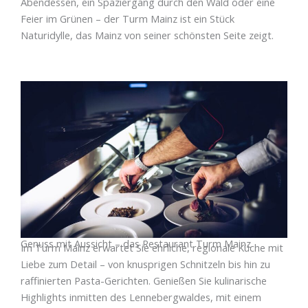
Abendessen, ein Spaziergang durch den Wald oder eine
Feier im Grünen – der Turm Mainz ist ein Stück
Naturidylle, das Mainz von seiner schönsten Seite zeigt.
Genuss mit Aussicht – das Restaurant Turm Mainz
Im Turm Mainz erwartet Sie ehrliche, regionale Küche mit
Liebe zum Detail – von knusprigen Schnitzeln bis hin zu
raffinierten Pasta-Gerichten. Genießen Sie kulinarische
Highlights inmitten des Lennebergwaldes, mit einem